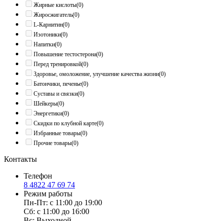
Жирные кислоты
(0)
Жиросжигатель
(0)
L-Карнитин
(0)
Изотоники
(0)
Напитки
(0)
Повышение тестостерона
(0)
Перед тренировкой
(0)
Здоровье, омоложение, улучшение качества жизни
(0)
Батончики, печенье
(0)
Суставы и связки
(0)
Шейкеры
(0)
Энергетики
(0)
Скидки по клубной карте
(0)
Избранные товары
(0)
Прочие товары
(0)
Контакты
Телефон
8 4822 47 69 74
Режим работы
Пн-Пт: с 11:00 до 19:00
Сб: с 11:00 до 16:00
Вс: Выходной