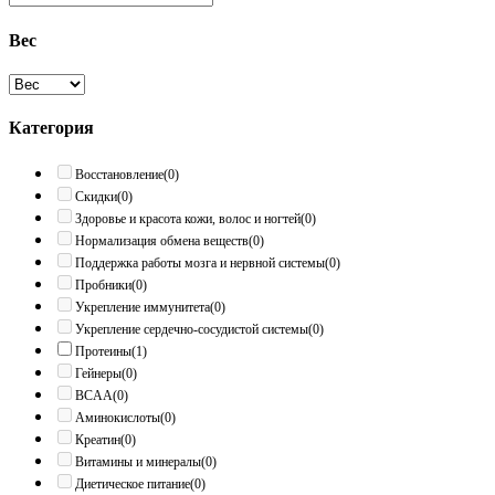
Вес
Категория
Восстановление
(0)
Скидки
(0)
Здоровье и красота кожи, волос и ногтей
(0)
Нормализация обмена веществ
(0)
Поддержка работы мозга и нервной системы
(0)
Пробники
(0)
Укрепление иммунитета
(0)
Укрепление сердечно-сосудистой системы
(0)
Протеины
(1)
Гейнеры
(0)
BCAA
(0)
Аминокислоты
(0)
Креатин
(0)
Витамины и минералы
(0)
Диетическое питание
(0)