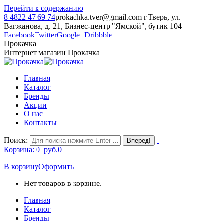
Перейти к содержанию
8 4822 47 69 74
prokachka.tver@gmail.com
г.Тверь, ул.
Вагжанова, д. 21, Бизнес-центр "Ямской", бутик 104
Facebook
Twitter
Google+
Dribbble
Прокачка
Интернет магазин Прокачка
Главная
Каталог
Бренды
Акции
О нас
Контакты
Поиск:
Корзина:
0
руб.
0
В корзину
Оформить
Нет товаров в корзине.
Главная
Каталог
Бренды