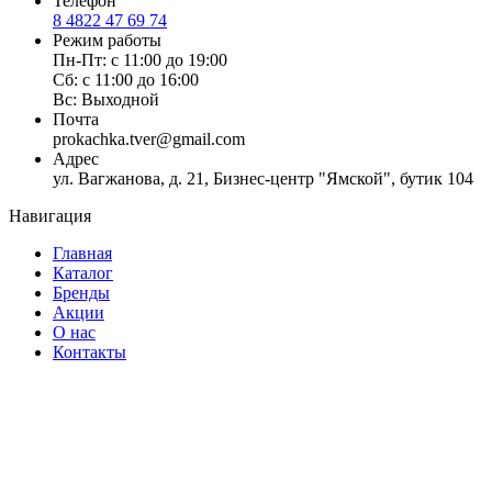
Телефон
Категория
8 4822 47 69 74
Режим работы
Восстановление
(0)
Пн-Пт: с 11:00 до 19:00
Скидки
(0)
Сб: с 11:00 до 16:00
Здоровье и красота кожи, волос и ногтей
(0)
Вс: Выходной
Нормализация обмена веществ
(0)
Почта
Поддержка работы мозга и нервной системы
(0)
prokachka.tver@gmail.com
Адрес
Пробники
(0)
ул. Вагжанова, д. 21, Бизнес-центр "Ямской", бутик 104
Укрепление иммунитета
(0)
Укрепление сердечно-сосудистой системы
(0)
Навигация
Протеины
(0)
Гейнеры
(0)
Главная
BCAA
(0)
Каталог
Аминокислоты
(0)
Бренды
Акции
Креатин
(0)
О нас
Витамины и минералы
(0)
Контакты
Диетическое питание
(0)
Жирные кислоты
(0)
Жиросжигатель
(0)
L-Карнитин
(0)
Изотоники
(0)
Напитки
(0)
Повышение тестостерона
(0)