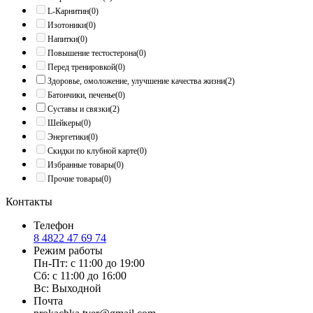
L-Карнитин
(0)
Изотоники
(0)
Напитки
(0)
Повышение тестостерона
(0)
Перед тренировкой
(0)
Здоровье, омоложение, улучшение качества жизни
(2)
Батончики, печенье
(0)
Суставы и связки
(2)
Шейкеры
(0)
Энергетики
(0)
Скидки по клубной карте
(0)
Избранные товары
(0)
Прочие товары
(0)
Контакты
Телефон
8 4822 47 69 74
Режим работы
Пн-Пт: с 11:00 до 19:00
Сб: с 11:00 до 16:00
Вс: Выходной
Почта