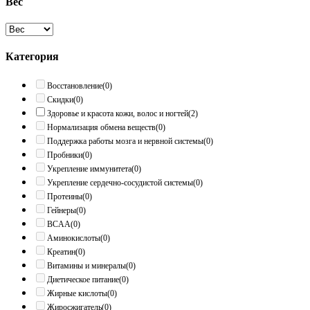
Вес
Категория
Восстановление
(0)
Скидки
(0)
Здоровье и красота кожи, волос и ногтей
(2)
Нормализация обмена веществ
(0)
Поддержка работы мозга и нервной системы
(0)
Пробники
(0)
Укрепление иммунитета
(0)
Укрепление сердечно-сосудистой системы
(0)
Протеины
(0)
Гейнеры
(0)
BCAA
(0)
Аминокислоты
(0)
Креатин
(0)
Витамины и минералы
(0)
Диетическое питание
(0)
Жирные кислоты
(0)
Жиросжигатель
(0)