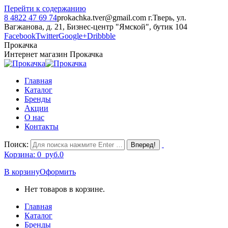
Перейти к содержанию
8 4822 47 69 74
prokachka.tver@gmail.com
г.Тверь, ул.
Вагжанова, д. 21, Бизнес-центр "Ямской", бутик 104
Facebook
Twitter
Google+
Dribbble
Прокачка
Интернет магазин Прокачка
Главная
Каталог
Бренды
Акции
О нас
Контакты
Поиск:
Корзина:
0
руб.
0
В корзину
Оформить
Нет товаров в корзине.
Главная
Каталог
Бренды