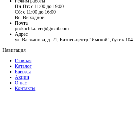
Категория
Режим работы
Пн-Пт: с 11:00 до 19:00
Сб: с 11:00 до 16:00
Восстановление
(0)
Вс: Выходной
Скидки
(0)
Почта
Здоровье и красота кожи, волос и ногтей
(0)
prokachka.tver@gmail.com
Нормализация обмена веществ
(0)
Адрес
Поддержка работы мозга и нервной системы
(0)
ул. Вагжанова, д. 21, Бизнес-центр "Ямской", бутик 104
Пробники
(0)
Навигация
Укрепление иммунитета
(0)
Укрепление сердечно-сосудистой системы
(0)
Главная
Протеины
(0)
Каталог
Гейнеры
(0)
Бренды
BCAA
(0)
Акции
Аминокислоты
(0)
О нас
Креатин
(0)
Контакты
Витамины и минералы
(0)
Диетическое питание
(0)
Жирные кислоты
(0)
Жиросжигатель
(0)
L-Карнитин
(0)
Изотоники
(0)
Напитки
(0)
Повышение тестостерона
(0)