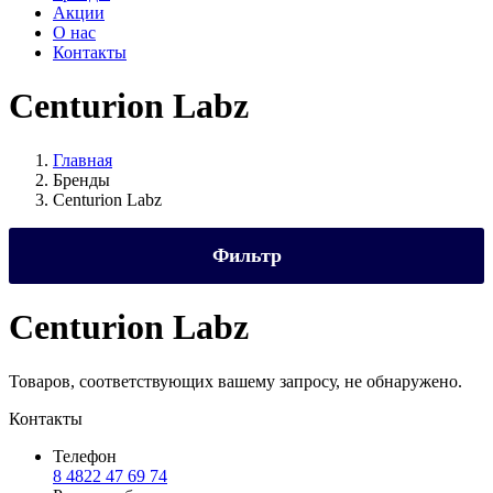
Акции
О нас
Контакты
Centurion Labz
Главная
Бренды
Centurion Labz
Фильтр
Цена
Centurion Labz
Товаров, соответствующих вашему запросу, не обнаружено.
Вес
Контакты
Телефон
8 4822 47 69 74