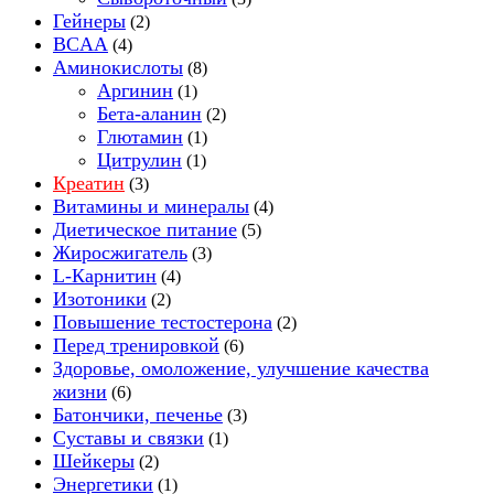
Гейнеры
(2)
BCAA
(4)
Аминокислоты
(8)
Аргинин
(1)
Бета-аланин
(2)
Глютамин
(1)
Цитрулин
(1)
Креатин
(3)
Витамины и минералы
(4)
Диетическое питание
(5)
Жиросжигатель
(3)
L-Карнитин
(4)
Изотоники
(2)
Повышение тестостерона
(2)
Перед тренировкой
(6)
Здоровье, омоложение, улучшение качества
жизни
(6)
Батончики, печенье
(3)
Суставы и связки
(1)
Шейкеры
(2)
Энергетики
(1)