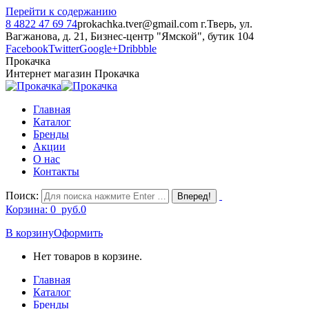
Перейти к содержанию
8 4822 47 69 74
prokachka.tver@gmail.com
г.Тверь, ул.
Вагжанова, д. 21, Бизнес-центр "Ямской", бутик 104
Facebook
Twitter
Google+
Dribbble
Прокачка
Интернет магазин Прокачка
Главная
Каталог
Бренды
Акции
О нас
Контакты
Поиск:
Корзина:
0
руб.
0
В корзину
Оформить
Нет товаров в корзине.
Главная
Каталог
Бренды